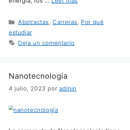
energía, los …
Leer más
Categorías
Abstractas
,
Carreras
,
Por qué
estudiar
Deja un comentario
Nanotecnología
4 julio, 2023
por
admin