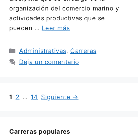
organización del comercio marino y
actividades productivas que se
pueden …
Leer más
Categorías
Administrativas
,
Carreras
Deja un comentario
Página
Página
Página
1
2
…
14
Siguiente
→
Carreras populares