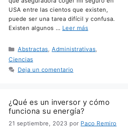
qué aseguradora coger mi seguro en
USA entre las cientos que existen,
puede ser una tarea difícil y confusa.
Existen algunos …
Leer más
Categorías
Abstractas
,
Administrativas
,
Ciencias
Deja un comentario
¿Qué es un inversor y cómo
funciona su energía?
21 septiembre, 2023
por
Paco Remiro