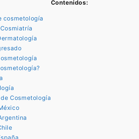
Contenidos:
e cosmetología
 Cosmiatría
Dermatología
gresado
Cosmetología
cosmetología?
a
logía
a de Cosmetología
México
Argentina
hile
España