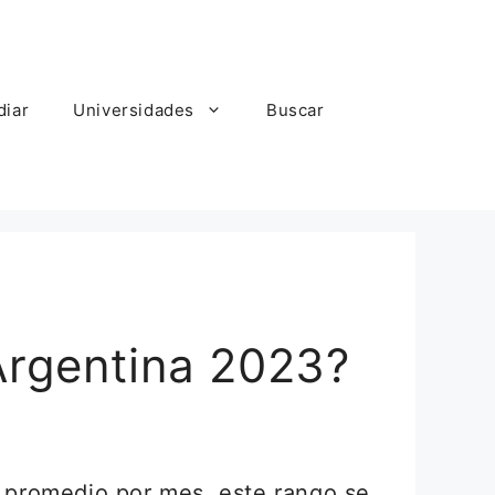
diar
Universidades
Buscar
Argentina 2023?
 promedio por mes, este rango se