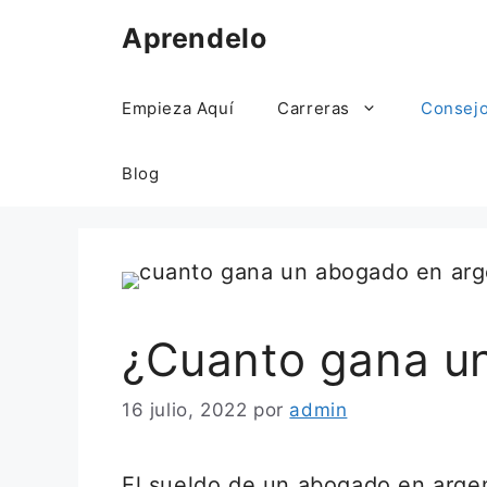
Saltar
Aprendelo
al
contenido
Empieza Aquí
Carreras
Consej
Blog
¿Cuanto gana u
16 julio, 2022
por
admin
El sueldo de un abogado en arge