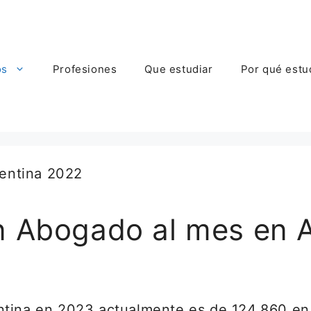
os
Profesiones
Que estudiar
Por qué estu
n Abogado al mes en 
ntina en 2023 actualmente es de 124.860 en