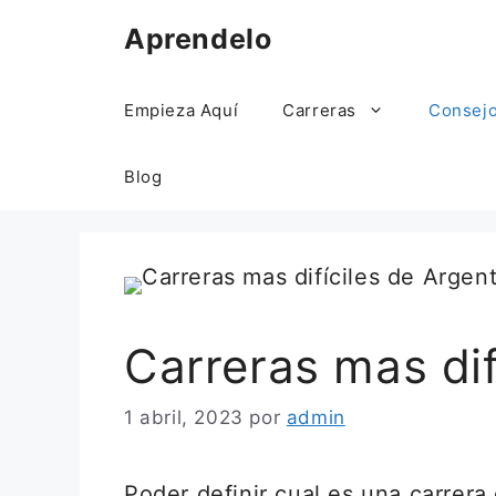
Saltar
Aprendelo
al
contenido
Empieza Aquí
Carreras
Consej
Blog
Carreras mas dif
1 abril, 2023
por
admin
Poder definir cual es una carrera