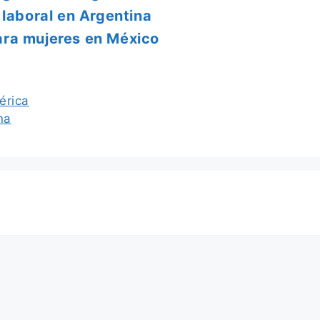
 laboral en Argentina
ara mujeres en México
érica
na