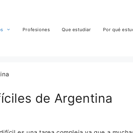
os
Profesiones
Que estudiar
Por qué estu
íciles de Argentina
 difícil es una tarea compleja ya que a much