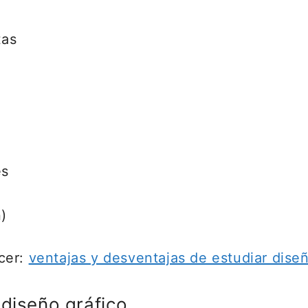
tas
es
)
cer:
ventajas y desventajas de estudiar diseñ
 diseño gráfico