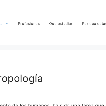
os
Profesiones
Que estudiar
Por qué estu
ropología
nto de los humanos, ha sido una tarea que