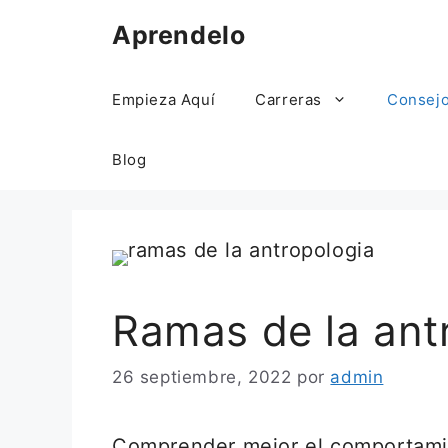
Saltar
Aprendelo
al
contenido
Empieza Aquí
Carreras
Consej
Blog
Ramas de la ant
26 septiembre, 2022
por
admin
Comprender mejor el comportamie