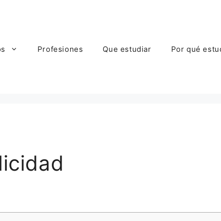
os
Profesiones
Que estudiar
Por qué estu
licidad