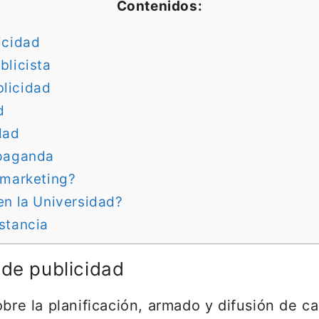
Contenidos:
icidad
blicista
blicidad
d
dad
opaganda
 marketing?
en la Universidad?
stancia
 de publicidad
obre la planificación, armado y difusión de 