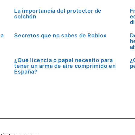
La importancia del protector de
F
colchón
e
d
la
Secretos que no sabes de Roblox
D
h
a
¿Qué licencia o papel necesito para
¿
tener un arma de aire comprimido en
p
España?